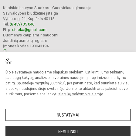
Kupiškio Lauryno Stuokos - Gucevičiaus gimnazija
Savivaldybės biudžetinė įstaiga
Vytauto g. 21, Kupiškis 40115
Tel.
(8 459) 35 046
El. p.
stuoka@gmail.com
Duomenys kaupiami ir saugomi
Juridinių asmenų registre
Įmonės kodas 190043194
© 2023. Kupiškio Lauryno Stuokos - Gucevičiaus gimnazija. Visos teisės
Šioje svetainėje naudojame slapukus siekdami užtikrinti jums teikiamų
saugomos.
Kopijuoti turinį be raštiško gimnazijos sutikimo griežtai draudžiama.
paslaugų kokybę, analizuoti svetainės naudojimą ir optimizuoti naršymo
patirtį. Spustelėję mygtuką „Sutinku“, jūs patvirtinate, kad sutinkate su visų
Prieinamumo paraiška
Slapukų politika
slapukų naudojimu šioje svetainėje. Jei norite atšaukti arba pakeisti savo
sutikimus, prašome apsilankyti
slapukų valdymo puslapyje
.
Sumanus būdas atnaujinti
mokyklos interneto
svetainę
NUSTATYMAI
NESUTINKU