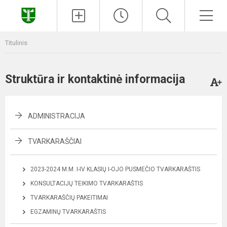
Paieška
Men
Titulinis
Struktūra ir kontaktinė informacija
ADMINISTRACIJA
TVARKARAŠČIAI
2023-2024 M.M. I-IV KLASIŲ I-OJO PUSMEČIO TVARKARAŠTIS
KONSULTACIJŲ TEIKIMO TVARKARAŠTIS
TVARKARAŠČIŲ PAKEITIMAI
EGZAMINŲ TVARKARAŠTIS