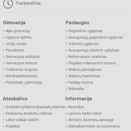
Tvarkaraščiai
Gimnazija
Paslaugos
Apie gimnaziją
Pagrindinis ugdymas
Ugdymo aplinka
Suaugusiųjų pagrindinis ugdymas
Vizija, misija
Vidurinis ugdymas
Pasiekimai
Suaugusiųjų vidurinis ugdymas
Gimnazijos simboliai
Neformalusis švietimas
Gimnazijos himnas
Pagalba mokiniams ir tėvams
Tradiciniai renginiai
Mokinių pavėžėjimas
Bendradarbiavimas
Mokinių maitinimas
Priėmimas į gimnaziją
Patalpų nuoma
Biblioteka
Ataskaitos
Informacija
Biudžeto vykdymo ataskaitų rinkiniai
Nuorodos
Finansinių ataskaitų rinkiniai
Laisvos darbo vietos
Lėšos veiklai viešinti
Asmens duomenų apsauga
Projektai
Konsultavimasis su visuomene