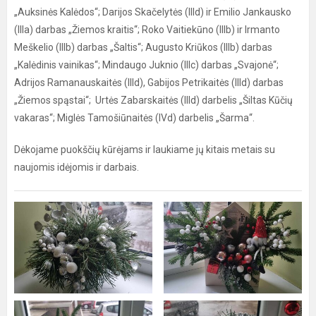
„Auksinės Kalėdos“; Darijos Skačelytės (IIId) ir Emilio Jankausko
(IIIa) darbas „Žiemos kraitis“; Roko Vaitiekūno (IIIb) ir Irmanto
Meškelio (IIIb) darbas „Šaltis“; Augusto Kriūkos (IIIb) darbas
„Kalėdinis vainikas“; Mindaugo Juknio (IIIc) darbas „Svajonė“;
Adrijos Ramanauskaitės (IIId), Gabijos Petrikaitės (IIId) darbas
„Žiemos spąstai“; Urtės Zabarskaitės (IIId) darbelis „Šiltas Kūčių
vakaras“; Miglės Tamošiūnaitės (IVd) darbelis „Šarma“.
Dėkojame puokščių kūrėjams ir laukiame jų kitais metais su
naujomis idėjomis ir darbais.