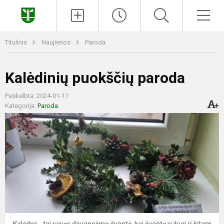
Paieška
Men
Titulinis
Naujienos
Paroda
Kalėdinių puokščių paroda
Paskelbta: 2024-01-11
Kategorija:
Paroda