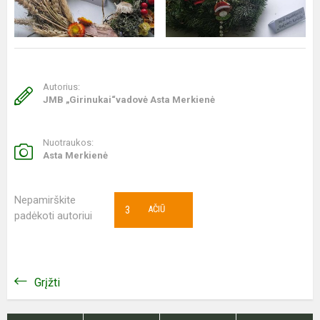
Autorius:
JMB „Girinukai“vadovė Asta Merkienė
Nuotraukos:
Asta Merkienė
Nepamirškite
3
AČIŪ
padėkoti autoriui
Grįžti