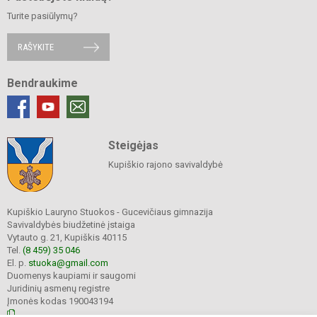
Turite pasiūlymų?
RAŠYKITE
Bendraukime
Steigėjas
Kupiškio rajono savivaldybė
Kupiškio Lauryno Stuokos - Gucevičiaus gimnazija
Savivaldybės biudžetinė įstaiga
Vytauto g. 21, Kupiškis 40115
Tel.
(8 459) 35 046
El. p.
stuoka@gmail.com
Duomenys kaupiami ir saugomi
Juridinių asmenų registre
Įmonės kodas 190043194