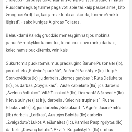
,,Kalėdos - tai savęs dovanojimo šventė, kai šventę sukuri ir kitam.
Puošdami eglutę turime pagalvoti apie tai, kaip pasibelsime į kito
žmogaus širdį. Tai, kas jam aktualu ar skauda, turime išmokti
išgirsti“, - sako kunigas Algirdas Toliatas
.
Belaukdami Kalėdų gruodžio mėnesį gimnazijos mokiniai
papuošė mokyklos kabinetus, koridorius savo rankų darbais,
kalėdinėmis puokštėmis, vainikais.
Sukurtomis puokštėmis mus pradžiugino Šarūnė Puzonaitė (Ib),
jos darbelis „Kalėdinė puokštė“; Aušrinė Paukštytė (Ic), Rugilė
Stankevičiūtė (Ic), jų darbelis „Žiemos gėrybės “; Rūta Dešukaitė
(Ic), jos darbas „Spygliukas“ ; Aistė Zabielaitė (IIa), jos darbelis
„Švelnus šaltukas“; Viltė Žilinskaitė (IIa), Deimantė Šiškovaitė (IIa)
ir Ieva Šulnytė (IIa) ir jų darbelis „Kalėdinis trupinėlis“ ; Rusnė
Ribakovaitė (IIb), jos darbelis „Belaukiant...“; Agnės Jasinskaitės
(IIb) darbelis „Laiškas“; Austėjos Balytės (IIc) darbelis
„Žvaigždutė“; Lukos Alešiūnaitės (IIc), Kamilės Paspirgėlytės (IIc)
darbelis „Dovanų lietutis“; Akvilės Bugailiškytės (IIc) darbas