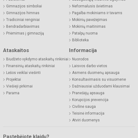
Gimnazijos simboliai
Neformalusis švietimas
Gimnazijos himnas
Pagalba mokiniams ir tėvams
Tradiciniai renginiai
Mokinių pavėžėjimas
Bendradarbiavimas
Mokinių maitinimas
Priėmimas į gimnaziją
Patalpų nuoma
Biblioteka
Ataskaitos
Informacija
Biudžeto vykdymo ataskaitų rinkiniai
Nuorodos
Finansinių ataskaitų rinkiniai
Laisvos darbo vietos
Lėšos veiklai viešinti
Asmens duomenų apsauga
Projektai
Konsultavimasis su visuomene
Viešieji pirkimai
Dažniausiai užduodami klausimai
Parama
Pranešėjų apsauga
Korupcijos prevencija
Civilinė sauga
Teisinė informacija
Atviri duomenys
Pastebėjote klaidų?