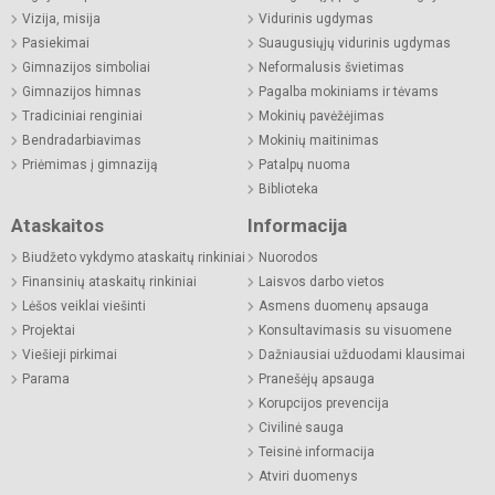
Vizija, misija
Vidurinis ugdymas
Pasiekimai
Suaugusiųjų vidurinis ugdymas
Gimnazijos simboliai
Neformalusis švietimas
Gimnazijos himnas
Pagalba mokiniams ir tėvams
Tradiciniai renginiai
Mokinių pavėžėjimas
Bendradarbiavimas
Mokinių maitinimas
Priėmimas į gimnaziją
Patalpų nuoma
Biblioteka
Ataskaitos
Informacija
Biudžeto vykdymo ataskaitų rinkiniai
Nuorodos
Finansinių ataskaitų rinkiniai
Laisvos darbo vietos
Lėšos veiklai viešinti
Asmens duomenų apsauga
Projektai
Konsultavimasis su visuomene
Viešieji pirkimai
Dažniausiai užduodami klausimai
Parama
Pranešėjų apsauga
Korupcijos prevencija
Civilinė sauga
Teisinė informacija
Atviri duomenys