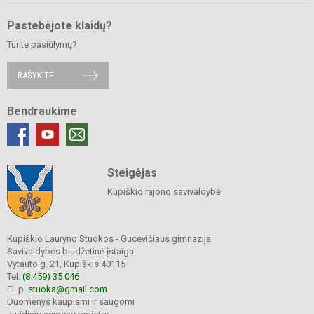
Pastebėjote klaidų?
Turite pasiūlymų?
RAŠYKITE
Bendraukime
Steigėjas
Kupiškio rajono savivaldybė
Kupiškio Lauryno Stuokos - Gucevičiaus gimnazija
Savivaldybės biudžetinė įstaiga
Vytauto g. 21, Kupiškis 40115
Tel.
(8 459) 35 046
El. p.
stuoka@gmail.com
Duomenys kaupiami ir saugomi