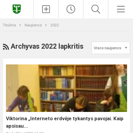
Paieška
Men
Titulinis
Naujienos
2022
RSS
Archyvas 2022 lapkritis
Viktorina
„Interneto
erdvėje
tykantys
pavojai.
Kaip
apsisau...
Viktorina „Interneto erdvėje tykantys pavojai. Kaip
apsisau...