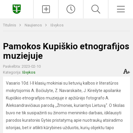
Paieška
Men
Titulinis
Naujienos
Išvykos
Pamokos Kupiškio etnografijos
muziejuje
Paskelbta: 2023-02-10
Kategorija:
Išvykos
Vasario 10d. I-II klasių mokiniai su lietuvių kalbos ir literatūros
mokytojomis A. Bočiulyte, Z. Navarskaite, J. Kireilyte apsilankė
Kupiškio etnografijos muziejuje ir apžiūrėjo fotografo A.
Aleksandravičiaus parodą ,,Žmonės, kuriantys Lietuvą“. O tikslas
buvo ne tik susipažinti su žinomo menininko darbais, išklausyti
parodos kuratorės Gytės pristatymą apie nuotraukų atsiradimo
istorijas, bet ir atlikti kūrybines užduotis, kurių objektu tapo