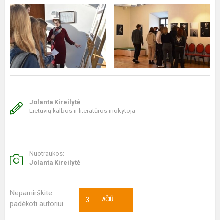
Jolanta Kireilytė
Lietuvių kalbos ir literatūros mokytoja
Nuotraukos:
Jolanta Kireilytė
Nepamirškite
3
AČIŪ
padėkoti autoriui