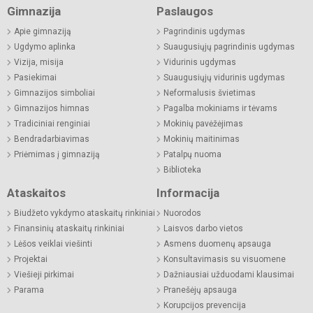
Gimnazija
Paslaugos
Apie gimnaziją
Pagrindinis ugdymas
Ugdymo aplinka
Suaugusiųjų pagrindinis ugdymas
Vizija, misija
Vidurinis ugdymas
Pasiekimai
Suaugusiųjų vidurinis ugdymas
Gimnazijos simboliai
Neformalusis švietimas
Gimnazijos himnas
Pagalba mokiniams ir tėvams
Tradiciniai renginiai
Mokinių pavėžėjimas
Bendradarbiavimas
Mokinių maitinimas
Priėmimas į gimnaziją
Patalpų nuoma
Biblioteka
Ataskaitos
Informacija
Biudžeto vykdymo ataskaitų rinkiniai
Nuorodos
Finansinių ataskaitų rinkiniai
Laisvos darbo vietos
Lėšos veiklai viešinti
Asmens duomenų apsauga
Projektai
Konsultavimasis su visuomene
Viešieji pirkimai
Dažniausiai užduodami klausimai
Parama
Pranešėjų apsauga
Korupcijos prevencija