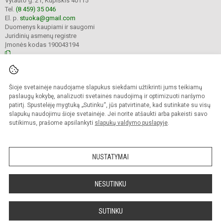
Vytauto g. 21, Kupiškis 40115
Tel.
(8 459) 35 046
El. p.
stuoka@gmail.com
Duomenys kaupiami ir saugomi
Juridinių asmenų registre
Įmonės kodas 190043194
© 2023. Kupiškio Lauryno Stuokos - Gucevičiaus gimnazija. Visos teisės
Šioje svetainėje naudojame slapukus siekdami užtikrinti jums teikiamų
saugomos.
Kopijuoti turinį be raštiško gimnazijos sutikimo griežtai draudžiama.
paslaugų kokybę, analizuoti svetainės naudojimą ir optimizuoti naršymo
patirtį. Spustelėję mygtuką „Sutinku“, jūs patvirtinate, kad sutinkate su visų
Prieinamumo paraiška
Slapukų politika
slapukų naudojimu šioje svetainėje. Jei norite atšaukti arba pakeisti savo
sutikimus, prašome apsilankyti
slapukų valdymo puslapyje
.
Sumanus būdas atnaujinti
mokyklos interneto
svetainę
NUSTATYMAI
NESUTINKU
SUTINKU