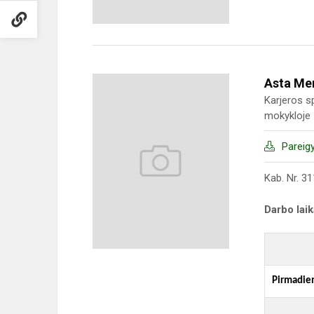
Asta Me
Karjeros s
mokykloje
Pareig
Kab. Nr. 31
Darbo lai
Pirmadie