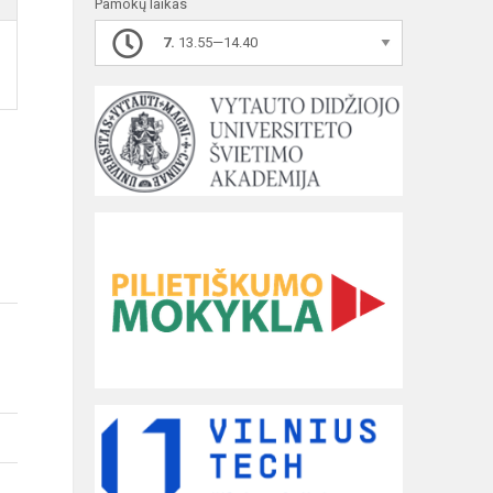
Pamokų laikas
7.
13.55—14.40