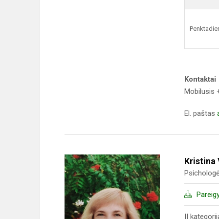
Penktadie
Kontaktai
Mobilusis
El. paštas
Kristina
Psicholog
Pareig
II kategori