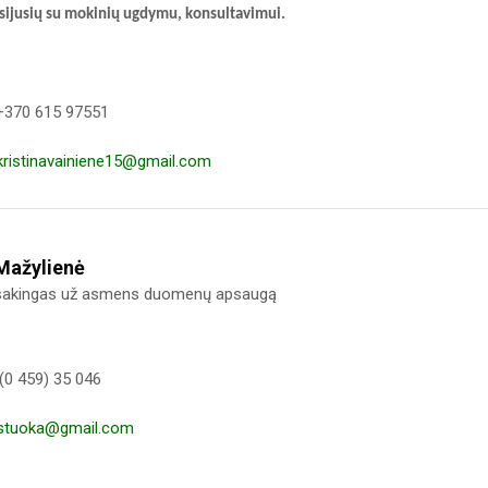
sijusių su mokinių ugdymu, konsultavimui.
 +370 615 97551
kristinavainiene15@gmail.com
Mažylienė
akingas už asmens duomenų apsaugą
(0 459) 35 046
stuoka@gmail.com