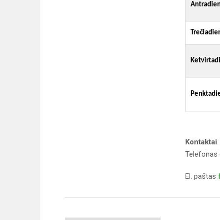
Antradien
Trečiadie
Ketvirtad
Penktadi
Kontaktai
Telefonas 
El. paštas