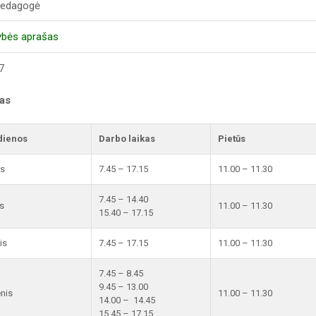
 pedagogė
ybės aprašas
7
kas
dienos
Darbo laikas
Pietūs
is
7.45 – 17.15
11.00 – 11.30
7.45 – 14.40
s
11.00 – 11.30
15.40 – 17.15
is
7.45 – 17.15
11.00 – 11.30
7.45 – 8.45
9.45 – 13.00
enis
11.00 – 11.30
14.00 – 14.45
15.45 – 17.15