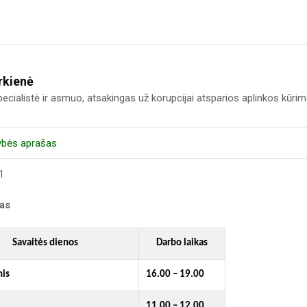
rkienė
pecialistė ir asmuo, atsakingas už korupcijai atsparios aplinkos kūri
ybės aprašas
1
kas
Savaitės dienos
Darbo laikas
nis
16.00 – 19.00
11.00 – 12.00