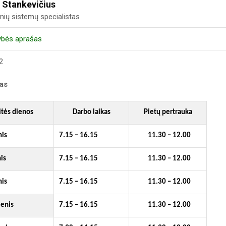
 Stankevičius
nių sistemų specialistas
ybės aprašas
2
kas
itės dienos
Darbo laikas
Pietų pertrauka
nis
7.15 – 16.15
11.30 – 12.00
is
7.15 – 16.15
11.30 – 12.00
nis
7.15 – 16.15
11.30 – 12.00
ienis
7.15 – 16.15
11.30 – 12.00