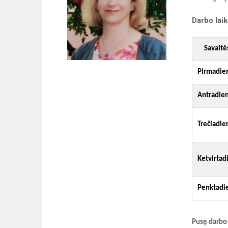
Darbo lai
Savaitė
Pirmadie
Antradien
Trečiadie
Ketvirtad
Penktadi
Pusę darbo 