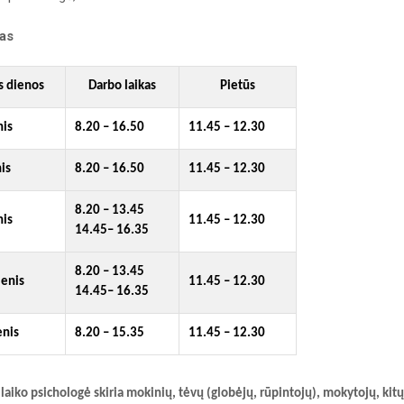
kas
s dienos
Darbo laikas
Pietūs
nis
8.20 – 16.50
11.45 – 12.30
is
8.20 – 16.50
11.45 – 12.30
8.20 – 13.45
nis
11.45 – 12.30
14.45– 16.35
8.20 – 13.45
ienis
11.45 – 12.30
14.45– 16.35
enis
8.20 – 15.35
11.45 – 12.30
laiko psichologė skiria mokinių, tėvų (globėjų, rūpintojų), mokytojų, kitų