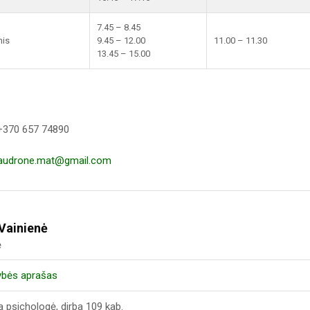
7.45 – 8.45
nis
9.45 – 12.00
11.00 – 11.30
13.45 – 15.00
 +370 657 74890
audrone.mat@gmail.com
 Vainienė
ė
ybės aprašas
ja psichologė, dirba 109 kab.