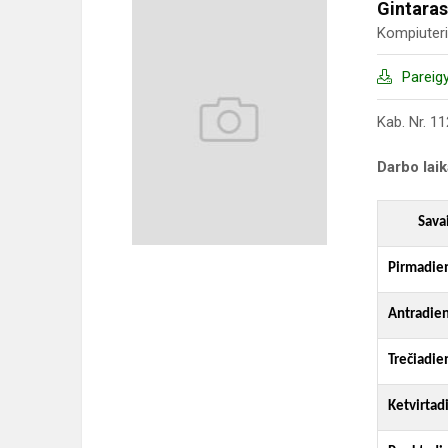
Gintaras
Kompiuteri
Pareig
Kab. Nr. 11
Darbo lai
Sava
Pirmadie
Antradien
Trečiadie
Ketvirtad