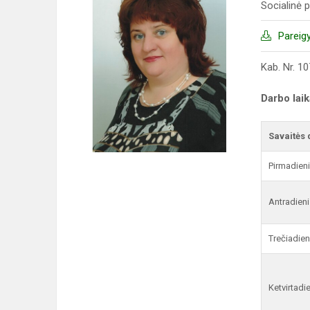
Socialinė
Pareig
Kab. Nr. 10
Darbo lai
Savaitės 
Pirmadien
Antradieni
Trečiadien
Ketvirtadi