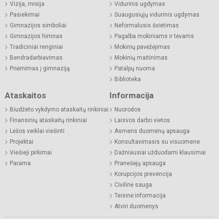
Vizija, misija
Vidurinis ugdymas
Pasiekimai
Suaugusiųjų vidurinis ugdymas
Gimnazijos simboliai
Neformalusis švietimas
Gimnazijos himnas
Pagalba mokiniams ir tėvams
Tradiciniai renginiai
Mokinių pavėžėjimas
Bendradarbiavimas
Mokinių maitinimas
Priėmimas į gimnaziją
Patalpų nuoma
Biblioteka
Ataskaitos
Informacija
Biudžeto vykdymo ataskaitų rinkiniai
Nuorodos
Finansinių ataskaitų rinkiniai
Laisvos darbo vietos
Lėšos veiklai viešinti
Asmens duomenų apsauga
Projektai
Konsultavimasis su visuomene
Viešieji pirkimai
Dažniausiai užduodami klausimai
Parama
Pranešėjų apsauga
Korupcijos prevencija
Civilinė sauga
Teisinė informacija
Atviri duomenys