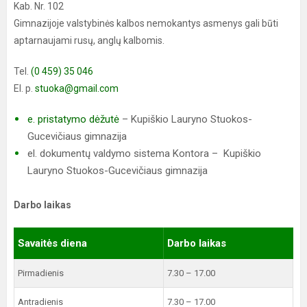
Kab. Nr. 102
Gimnazijoje valstybinės kalbos nemokantys asmenys gali būti
aptarnaujami rusų, anglų kalbomis.
Tel.
(0 459) 35 046
El. p.
stuoka@gmail.com
​e. pristatymo dėžutė
– Kupiškio Lauryno Stuokos-
Gucevičiaus gimnazija
el. dokumentų valdymo sistema Kontora – Kupiškio
Lauryno Stuokos-Gucevičiaus gimnazija
Darbo laikas
Savaitės diena
Darbo laikas
Pirmadienis
7.30 – 17.00
Antradienis
7.30 – 17.00