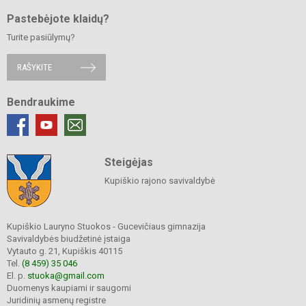
Pastebėjote klaidų?
Turite pasiūlymų?
RAŠYKITE
Bendraukime
Steigėjas
Kupiškio rajono savivaldybė
Kupiškio Lauryno Stuokos - Gucevičiaus gimnazija
Savivaldybės biudžetinė įstaiga
Vytauto g. 21, Kupiškis 40115
Tel.
(8 459) 35 046
El. p.
stuoka@gmail.com
Duomenys kaupiami ir saugomi
Juridinių asmenų registre